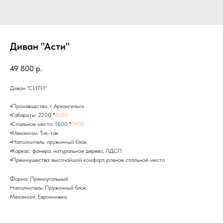
Диван "Асти"
49 800
р.
Диван "СИТИ"
⠀
▫Производство: г. Архангельск
▫Габариты: 2200 *
1050
▫Спальное место: 1600 *
1900
▫Механизм: Тик-так
▫Наполнитель: пружинный блок
▫Каркас: фанера, натуральное дерево, ЛДСП
▫Преимущества: высочайший комфорт, ровное спальное место
Форма: Прямоугольный
Наполнитель: Пружинный блок
Механизм: Еврокнижка